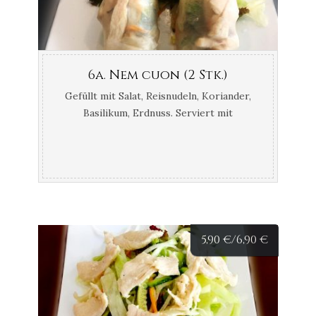
6a. Nem cuon (2 Stk.)
Gefüllt mit Salat, Reisnudeln, Koriander,
Basilikum, Erdnuss. Serviert mit
hausgemachter Soße. – Filled with salad,
rice noodles, coriander, basil, peanuts.
Served with homemade sauce.
5,90
€
/6,90
€